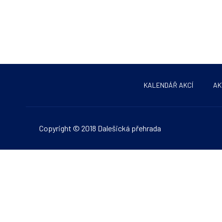
KALENDÁŘ AKCÍ
AK
Copyright © 2018 Dalešická přehrada